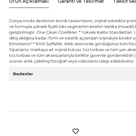
Ürün Açıklaması
Garanti ve Teslimat
Taksit Se
Dünya moda devlerinin ikonik tasarımlarını, orijinal estetikte prem
ve formuyla yüksek fiyatlı lüks segmentin birebir replika (muadil
geliştirilmiştir. Öne Çıkan Özellikler: * Yüksek Kalite Standartları:
dikiş sıklığına kadar, form ve estetik açısından orijinaliyle bireb
Etmelisiniz? * %100 Şeffaflık: Web sitemizde gördüğünüz tüm fotoğr
Siparişiniz; markaya ait orijinal kutusu, toz torbası ve tüm yan aks
toz torbası ve tüm aksesuarlarıyla birlikte güvenle gönderilebilir
ürünün anlık çekilmiş fotoğraf veya videolarını talep edebilirsiniz.
Bedenler