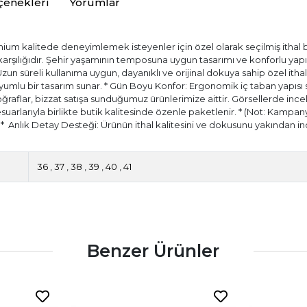
çenekleri
Yorumlar
ium kalitede deneyimlemek isteyenler için özel olarak seçilmiş ithal bir
) karşılığıdır. Şehir yaşamının temposuna uygun tasarımı ve konforlu ya
 Uzun süreli kullanıma uygun, dayanıklı ve orijinal dokuya sahip özel itha
ir uyumlu bir tasarım sunar. * Gün Boyu Konfor: Ergonomik iç taban yapıs
aflar, bizzat satışa sunduğumuz ürünlerimize aittir. Görsellerde incele
esuarlarıyla birlikte butik kalitesinde özenle paketlenir. * (Not: Kampany
.) * ⁠ Anlık Detay Desteği: Ürünün ithal kalitesini ve dokusunu yakında
36
,
37
,
38
,
39
,
40
,
41
Benzer Ürünler