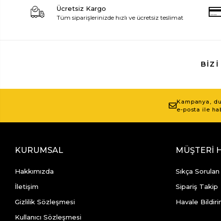
Ücretsiz Kargo
Tüm siparişlerinizde hızlı ve ücretsiz teslimat
BIZI
Kampanya, duy
e-posta ile ha
KURUMSAL
MÜŞTERİ 
Hakkımızda
Sıkça Sorulan
İletişim
Sipariş Takip
Gizlilik Sözleşmesi
Havale Bildiri
Kullanıcı Sözleşmesi