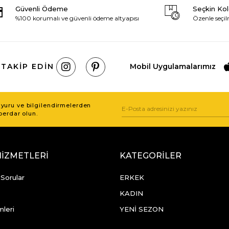
Güvenli Ödeme
Seçkin Ko
%100 korumalı ve güvenli ödeme altyapısı
Özenle seçil
 TAKIP EDIN
Mobil Uygulamalarımız
uru ve bilgilendirmelerden
berdar olun.
HİZMETLERİ
KATEGORİLER
 Sorular
ERKEK
KADIN
mleri
YENİ SEZON