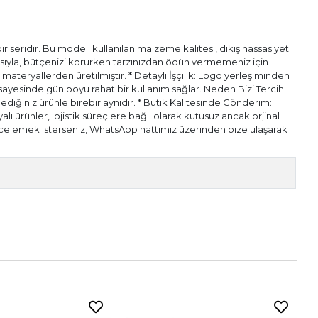
 seridir. Bu model; kullanılan malzeme kalitesi, dikiş hassasiyeti
pısıyla, bütçenizi korurken tarzınızdan ödün vermemeniz için
l materyallerden üretilmiştir. * Detaylı İşçilik: Logo yerleşiminden
ı sayesinde gün boyu rahat bir kullanım sağlar. Neden Bizi Tercih
diğiniz ürünle birebir aynıdır. * Butik Kalitesinde Gönderim:
alı ürünler, lojistik süreçlere bağlı olarak kutusuz ancak orjinal
n incelemek isterseniz, WhatsApp hattımız üzerinden bize ulaşarak