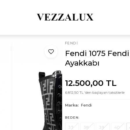
FENDI
Fendi 1075 Fendi 
Ayakkabı
12.500,00 TL
6.812,50 TL 'den başlayan taksitlerle
Marka:
Fendi
BEDEN:
37
38
39
40