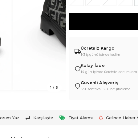
Ücretsiz Kargo
1-3 iş günü içinde teslim
Kolay İade
14 gün içinde ücretsiz iade imkanı
Güvenli Alışveriş
1
/
5
SSL sertifikalı 256-bit şifreleme
orum Yaz
Karşılaştır
Fiyat Alarmı
Gelince Haber 