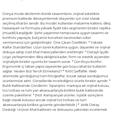
Dünya moda devlerinin ikonik tasarımlarını, orijinal estetikte
premium kalitede deneyimlemek isteyenler için özel olarak
seçilmiş ithal bir seridir. Bu model; kullanılan malzeme kalitesi, dikiş
hassasiyeti ve formuyla yüksek fiyatlı lüks segmentin birebir replika
(muadil) karşılığıdır. Şehir yaşamının temposuna uygun tasarımı ve
konforlu yapısıyla, bütçenizi korurken tarzınızdan ödün
vermemeniz için geliştirilmiştir. Öne Çıkan Özellikler: * Yüksek
Kalite Standartları: Uzun süreli kullanıma uygun, dayanıklı ve orijinal
dokuya sahip özel ithal materyallerden üretilmiştir. * Detaylı İşçilik:
Logo yerleşiminden dikiş sıklığına kadar, form ve estetik açısından
orijinaliyle birebir uyumlu bir tasarım sunar. * Gün Boyu Konfor:
Ergonomik iç taban yapısı sayesinde gün boyu rahat bir kullanım
sağlar. Neden Bizi Tercih Etmelisiniz? * %100 Şeffaflık: Web
sitemizde gördüğünüz tüm fotoğraflar, bizzat satışa sunduğumuz
ürünlerimize aittir. Görsellerde incelediğiniz ürünle birebir aynıdır. *
Butik Kalitesinde Gönderim: Siparişiniz; markaya ait orijinal kutusu,
toz torbası ve tüm yan aksesuarlarıyla birlikte butik kalitesinde
özenle paketlenir. * (Not: Kampanyalı ürünler, lojistik süreçlere
bağlı olarak kutusuz ancak orjinal toz torbası ve tüm
aksesuarlarıyla birlikte güvenle gönderilebilir.) * ⁠ Anlık Detay
Desteği: Ürünün ithal kalitesini ve dokusunu yakından incelemek