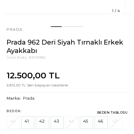
1
/
4
PRADA
Prada 962 Deri Siyah Tırnaklı Erkek
Ayakkabı
Ürün Kodu:
BRN0962
12.500,00 TL
6.812,50 TL 'den başlayan taksitlerle
Marka:
Prada
BEDEN:
BEDEN TABLOSU
40
41
42
43
44
45
46
47