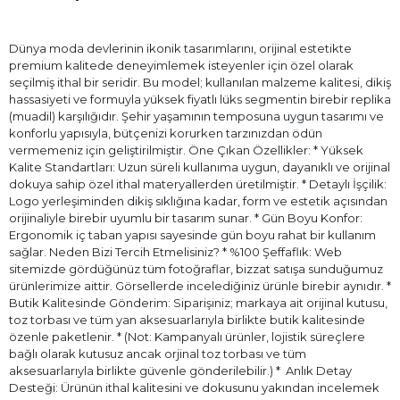
Dünya moda devlerinin ikonik tasarımlarını, orijinal estetikte
premium kalitede deneyimlemek isteyenler için özel olarak
seçilmiş ithal bir seridir. Bu model; kullanılan malzeme kalitesi, dikiş
hassasiyeti ve formuyla yüksek fiyatlı lüks segmentin birebir replika
(muadil) karşılığıdır. Şehir yaşamının temposuna uygun tasarımı ve
konforlu yapısıyla, bütçenizi korurken tarzınızdan ödün
vermemeniz için geliştirilmiştir. Öne Çıkan Özellikler: * Yüksek
Kalite Standartları: Uzun süreli kullanıma uygun, dayanıklı ve orijinal
dokuya sahip özel ithal materyallerden üretilmiştir. * Detaylı İşçilik:
Logo yerleşiminden dikiş sıklığına kadar, form ve estetik açısından
orijinaliyle birebir uyumlu bir tasarım sunar. * Gün Boyu Konfor:
Ergonomik iç taban yapısı sayesinde gün boyu rahat bir kullanım
sağlar. Neden Bizi Tercih Etmelisiniz? * %100 Şeffaflık: Web
sitemizde gördüğünüz tüm fotoğraflar, bizzat satışa sunduğumuz
ürünlerimize aittir. Görsellerde incelediğiniz ürünle birebir aynıdır. *
Butik Kalitesinde Gönderim: Siparişiniz; markaya ait orijinal kutusu,
toz torbası ve tüm yan aksesuarlarıyla birlikte butik kalitesinde
özenle paketlenir. * (Not: Kampanyalı ürünler, lojistik süreçlere
bağlı olarak kutusuz ancak orjinal toz torbası ve tüm
aksesuarlarıyla birlikte güvenle gönderilebilir.) * ⁠ Anlık Detay
Desteği: Ürünün ithal kalitesini ve dokusunu yakından incelemek