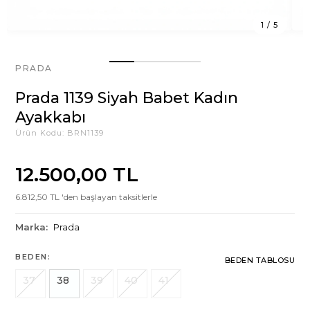
1
/
5
PRADA
Prada 1139 Siyah Babet Kadın
Ayakkabı
Ürün Kodu:
BRN1139
12.500,00 TL
6.812,50 TL 'den başlayan taksitlerle
Marka:
Prada
BEDEN:
BEDEN TABLOSU
37
38
39
40
41