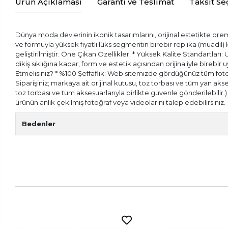
Ürün Açıklaması
Garanti ve Teslimat
Taksit Se
Dünya moda devlerinin ikonik tasarımlarını, orijinal estetikte prem
ve formuyla yüksek fiyatlı lüks segmentin birebir replika (muadil
geliştirilmiştir. Öne Çıkan Özellikler: * Yüksek Kalite Standartları:
dikiş sıklığına kadar, form ve estetik açısından orijinaliyle bireb
Etmelisiniz? * %100 Şeffaflık: Web sitemizde gördüğünüz tüm fotoğr
Siparişiniz; markaya ait orijinal kutusu, toz torbası ve tüm yan aks
toz torbası ve tüm aksesuarlarıyla birlikte güvenle gönderilebilir
ürünün anlık çekilmiş fotoğraf veya videolarını talep edebilirsiniz.
Bedenler