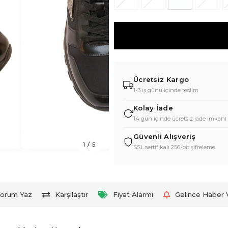
Ücretsiz Kargo
1-3 iş günü içinde teslim
Kolay İade
14 gün içinde ücretsiz iade imkanı
Güvenli Alışveriş
1
/
5
SSL sertifikalı 256-bit şifreleme
orum Yaz
Karşılaştır
Fiyat Alarmı
Gelince Haber 