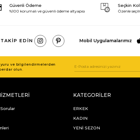
Güvenli Ödeme
Seçkin Ko
%100 korumalı ve güvenli ödeme altyapısı
Özenle seçil
 TAKIP EDIN
Mobil Uygulamalarımız
uru ve bilgilendirmelerden
berdar olun.
HİZMETLERİ
KATEGORİLER
 Sorular
ERKEK
KADIN
mleri
YENİ SEZON