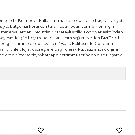
 seridir. Bu model; kullanılan malzeme kalitesi, dikiş hassasiyeti
pısıyla, bütçenizi korurken tarzınızdan ödün vermemeniz için
l materyallerden üretilmiştir. * Detaylı İşçilik: Logo yerleşiminden
ı sayesinde gün boyu rahat bir kullanım sağlar. Neden Bizi Tercih
diğiniz ürünle birebir aynıdır. * Butik Kalitesinde Gönderim:
alı ürünler, lojistik süreçlere bağlı olarak kutusuz ancak orjinal
n incelemek isterseniz, WhatsApp hattımız üzerinden bize ulaşarak