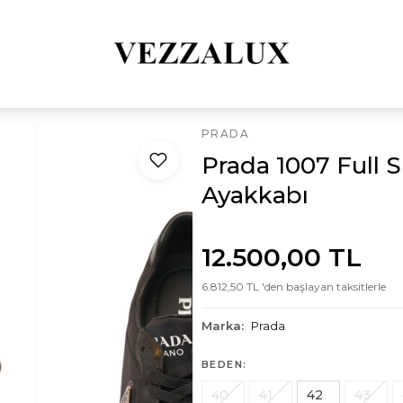
PRADA
Prada 1007 Full S
Ayakkabı
12.500,00 TL
6.812,50 TL 'den başlayan taksitlerle
Marka:
Prada
BEDEN:
40
41
42
43