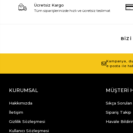
Ücretsiz Kargo
Tüm siparişlerinizde hızlı ve ücretsiz teslimat
BIZI
Kampanya, duy
e-posta ile ha
KURUMSAL
MÜŞTERİ 
Hakkımızda
Sıkça Sorulan
İletişim
Sipariş Takip
Gizlilik Sözleşmesi
Havale Bildiri
Kullanıcı Sözleşmesi