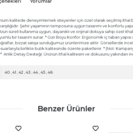
çenekleri
Yorumlar
ium kalitede deneyimlemek isteyenler için özel olarak seçilmiş ithal bir
) karşılığıdır. Şehir yaşamının temposuna uygun tasarımı ve konforlu ya
 Uzun süreli kullanıma uygun, dayanıklı ve orijinal dokuya sahip özel itha
ir uyumlu bir tasarım sunar. * Gün Boyu Konfor: Ergonomik iç taban yapıs
aflar, bizzat satışa sunduğumuz ürünlerimize aittir. Görsellerde incele
esuarlarıyla birlikte butik kalitesinde özenle paketlenir. * (Not: Kampany
.) * ⁠ Anlık Detay Desteği: Ürünün ithal kalitesini ve dokusunu yakında
40
,
41
,
42
,
43
,
44
,
45
,
46
Benzer Ürünler