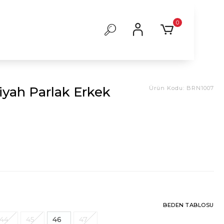
0
iyah Parlak Erkek
Ürün Kodu:
BRN1007
BEDEN TABLOSU
44
45
46
47