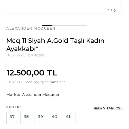
1
/
6
ALEXANDER MCQUEEN
Mcq 11 Siyah A.Gold Taşlı Kadın
Ayakkabı*
Ürün Kodu:
BRN0208
12.500,00 TL
6.812,50 TL 'den başlayan taksitlerle
Marka:
Alexander Mcqueen
BEDEN:
BEDEN TABLOSU
37
38
39
40
41