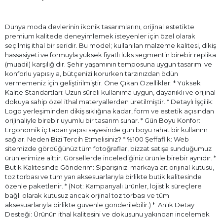
Dünya moda devlerinin ikonik tasarımlarını, orijinal estetikte
premium kalitede deneyimlemek isteyenler için özel olarak
seçilmiş ithal bir seridir. Bu model; kullanılan malzeme kalitesi, dikiş
hassasiyeti ve formuyla yüksek fiyatlı lüks segmentin birebir replika
(muadil) karşılığıdır. Şehir yaşamının temposuna uygun tasarımı ve
konforlu yapısıyla, bütçenizi korurken tarzınızdan ödün
vermemeniz için geliştirilmiştir. Öne Çıkan Özellikler: * Yüksek
Kalite Standartları: Uzun süreli kullanıma uygun, dayanıklı ve orijinal
dokuya sahip özel ithal materyallerden üretilmiştir. * Detaylı İşçilik:
Logo yerleşiminden dikiş sıklığına kadar, form ve estetik açısından
orijinaliyle birebir uyumlu bir tasarım sunar. * Gün Boyu Konfor:
Ergonomik iç taban yapısı sayesinde gün boyu rahat bir kullanım
sağlar. Neden Bizi Tercih Etmelisiniz? * %100 Şeffaflık: Web
sitemizde gördüğünüz tüm fotoğraflar, bizzat satışa sunduğumuz
ürünlerimize aittir. Görsellerde incelediğiniz ürünle birebir aynıdır. *
Butik Kalitesinde Gönderim: Siparişiniz; markaya ait orijinal kutusu,
toz torbası ve tüm yan aksesuarlarıyla birlikte butik kalitesinde
özenle paketlenir. * (Not: Kampanyalı ürünler, lojistik süreçlere
bağlı olarak kutusuz ancak orjinal toz torbası ve tüm
aksesuarlarıyla birlikte güvenle gönderilebilir.) * ⁠ Anlık Detay
Desteği: Ürünün ithal kalitesini ve dokusunu yakından incelemek