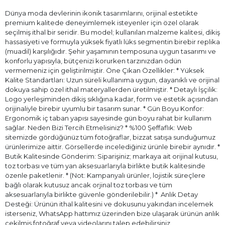
Dünya moda devlerinin ikonik tasarımlarını, orijinal estetikte
premium kalitede deneyimlemek isteyenler için özel olarak
seçilmiş ithal bir seridir. Bu model; kullanılan malzeme kalitesi, dikiş
hassasiyeti ve formuyla yüksek fiyatlı lüks segmentin birebir replika
(muadil) karşılığıdır. Şehir yaşamının temposuna uygun tasarımı ve
konforlu yapısıyla, bütçenizi korurken tarzınızdan ödün
vermemeniz için geliştirilmiştir. Öne Çıkan Özellikler: * Yüksek
Kalite Standartları: Uzun süreli kullanıma uygun, dayanıklı ve orijinal
dokuya sahip özel ithal materyallerden üretilmiştir. * Detaylı İşçilik:
Logo yerleşiminden dikiş sıklığına kadar, form ve estetik açısından
orijinaliyle birebir uyumlu bir tasarım sunar. * Gün Boyu Konfor:
Ergonomik iç taban yapısı sayesinde gün boyu rahat bir kullanım
sağlar. Neden Bizi Tercih Etmelisiniz? * %100 Şeffaflık: Web
sitemizde gördüğünüz tüm fotoğraflar, bizzat satışa sunduğumuz
ürünlerimize aittir. Görsellerde incelediğiniz ürünle birebir aynıdır. *
Butik Kalitesinde Gönderim: Siparişiniz; markaya ait orijinal kutusu,
toz torbası ve tüm yan aksesuarlarıyla birlikte butik kalitesinde
özenle paketlenir. * (Not: Kampanyalı ürünler, lojistik süreçlere
bağlı olarak kutusuz ancak orjinal toz torbası ve tüm
aksesuarlarıyla birlikte güvenle gönderilebilir.) * ⁠ Anlık Detay
Desteği: Ürünün ithal kalitesini ve dokusunu yakından incelemek
isterseniz, WhatsApp hattımız üzerinden bize ulaşarak ürünün anlık
çekilmiş fotoğraf veya videolarını talep edebilirsiniz.