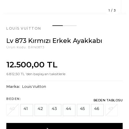
1
/
3
LOUIS VUITTON
Lv 873 Kırmızı Erkek Ayakkabı
Ürün Kodu:
BRN0873
12.500,00 TL
6.812,50 TL 'den başlayan taksitlerle
Marka:
Louis Vuitton
BEDEN:
BEDEN TABLOSU
40
41
42
43
44
45
46
47