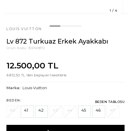
1
/
4
LOUIS VUITTON
Lv 872 Turkuaz Erkek Ayakkabı
Ürün Kodu:
BRN0872
12.500,00 TL
6.812,50 TL 'den başlayan taksitlerle
Marka:
Louis Vuitton
BEDEN:
BEDEN TABLOSU
40
41
42
43
44
45
46
47