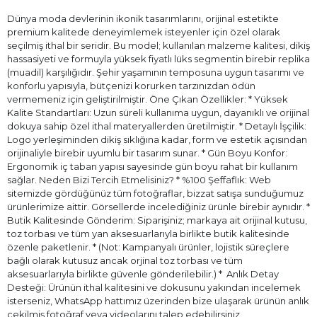
Dünya moda devlerinin ikonik tasarımlarını, orijinal estetikte
premium kalitede deneyimlemek isteyenler için özel olarak
seçilmiş ithal bir seridir. Bu model; kullanılan malzeme kalitesi, dikiş
hassasiyeti ve formuyla yüksek fiyatlı lüks segmentin birebir replika
(muadil) karşılığıdır. Şehir yaşamının temposuna uygun tasarımı ve
konforlu yapısıyla, bütçenizi korurken tarzınızdan ödün
vermemeniz için geliştirilmiştir. Öne Çıkan Özellikler: * Yüksek
Kalite Standartları: Uzun süreli kullanıma uygun, dayanıklı ve orijinal
dokuya sahip özel ithal materyallerden üretilmiştir. * Detaylı İşçilik:
Logo yerleşiminden dikiş sıklığına kadar, form ve estetik açısından
orijinaliyle birebir uyumlu bir tasarım sunar. * Gün Boyu Konfor:
Ergonomik iç taban yapısı sayesinde gün boyu rahat bir kullanım
sağlar. Neden Bizi Tercih Etmelisiniz? * %100 Şeffaflık: Web
sitemizde gördüğünüz tüm fotoğraflar, bizzat satışa sunduğumuz
ürünlerimize aittir. Görsellerde incelediğiniz ürünle birebir aynıdır. *
Butik Kalitesinde Gönderim: Siparişiniz; markaya ait orijinal kutusu,
toz torbası ve tüm yan aksesuarlarıyla birlikte butik kalitesinde
özenle paketlenir. * (Not: Kampanyalı ürünler, lojistik süreçlere
bağlı olarak kutusuz ancak orjinal toz torbası ve tüm
aksesuarlarıyla birlikte güvenle gönderilebilir.) * ⁠ Anlık Detay
Desteği: Ürünün ithal kalitesini ve dokusunu yakından incelemek
isterseniz, WhatsApp hattımız üzerinden bize ulaşarak ürünün anlık
çekilmiş fotoğraf veya videolarını talep edebilirsiniz.