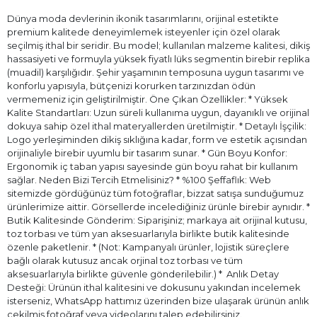
Dünya moda devlerinin ikonik tasarımlarını, orijinal estetikte
premium kalitede deneyimlemek isteyenler için özel olarak
seçilmiş ithal bir seridir. Bu model; kullanılan malzeme kalitesi, dikiş
hassasiyeti ve formuyla yüksek fiyatlı lüks segmentin birebir replika
(muadil) karşılığıdır. Şehir yaşamının temposuna uygun tasarımı ve
konforlu yapısıyla, bütçenizi korurken tarzınızdan ödün
vermemeniz için geliştirilmiştir. Öne Çıkan Özellikler: * Yüksek
Kalite Standartları: Uzun süreli kullanıma uygun, dayanıklı ve orijinal
dokuya sahip özel ithal materyallerden üretilmiştir. * Detaylı İşçilik:
Logo yerleşiminden dikiş sıklığına kadar, form ve estetik açısından
orijinaliyle birebir uyumlu bir tasarım sunar. * Gün Boyu Konfor:
Ergonomik iç taban yapısı sayesinde gün boyu rahat bir kullanım
sağlar. Neden Bizi Tercih Etmelisiniz? * %100 Şeffaflık: Web
sitemizde gördüğünüz tüm fotoğraflar, bizzat satışa sunduğumuz
ürünlerimize aittir. Görsellerde incelediğiniz ürünle birebir aynıdır. *
Butik Kalitesinde Gönderim: Siparişiniz; markaya ait orijinal kutusu,
toz torbası ve tüm yan aksesuarlarıyla birlikte butik kalitesinde
özenle paketlenir. * (Not: Kampanyalı ürünler, lojistik süreçlere
bağlı olarak kutusuz ancak orjinal toz torbası ve tüm
aksesuarlarıyla birlikte güvenle gönderilebilir.) * ⁠ Anlık Detay
Desteği: Ürünün ithal kalitesini ve dokusunu yakından incelemek
isterseniz, WhatsApp hattımız üzerinden bize ulaşarak ürünün anlık
çekilmiş fotoğraf veya videolarını talep edebilirsiniz.