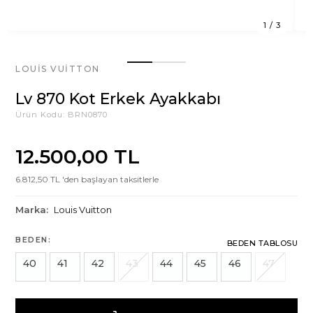
1
/
3
LOUIS VUITTON
Lv 870 Kot Erkek Ayakkabı
Ürün Kodu:
BRN0870
12.500,00 TL
6.812,50 TL 'den başlayan taksitlerle
Marka:
Louis Vuitton
BEDEN:
BEDEN TABLOSU
40
41
42
43
44
45
46
47