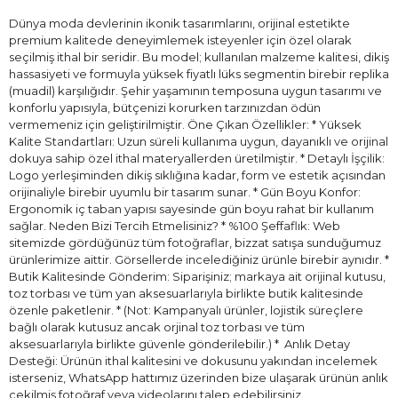
Dünya moda devlerinin ikonik tasarımlarını, orijinal estetikte
premium kalitede deneyimlemek isteyenler için özel olarak
seçilmiş ithal bir seridir. Bu model; kullanılan malzeme kalitesi, dikiş
hassasiyeti ve formuyla yüksek fiyatlı lüks segmentin birebir replika
(muadil) karşılığıdır. Şehir yaşamının temposuna uygun tasarımı ve
konforlu yapısıyla, bütçenizi korurken tarzınızdan ödün
vermemeniz için geliştirilmiştir. Öne Çıkan Özellikler: * Yüksek
Kalite Standartları: Uzun süreli kullanıma uygun, dayanıklı ve orijinal
dokuya sahip özel ithal materyallerden üretilmiştir. * Detaylı İşçilik:
Logo yerleşiminden dikiş sıklığına kadar, form ve estetik açısından
orijinaliyle birebir uyumlu bir tasarım sunar. * Gün Boyu Konfor:
Ergonomik iç taban yapısı sayesinde gün boyu rahat bir kullanım
sağlar. Neden Bizi Tercih Etmelisiniz? * %100 Şeffaflık: Web
sitemizde gördüğünüz tüm fotoğraflar, bizzat satışa sunduğumuz
ürünlerimize aittir. Görsellerde incelediğiniz ürünle birebir aynıdır. *
Butik Kalitesinde Gönderim: Siparişiniz; markaya ait orijinal kutusu,
toz torbası ve tüm yan aksesuarlarıyla birlikte butik kalitesinde
özenle paketlenir. * (Not: Kampanyalı ürünler, lojistik süreçlere
bağlı olarak kutusuz ancak orjinal toz torbası ve tüm
aksesuarlarıyla birlikte güvenle gönderilebilir.) * ⁠ Anlık Detay
Desteği: Ürünün ithal kalitesini ve dokusunu yakından incelemek
isterseniz, WhatsApp hattımız üzerinden bize ulaşarak ürünün anlık
çekilmiş fotoğraf veya videolarını talep edebilirsiniz.