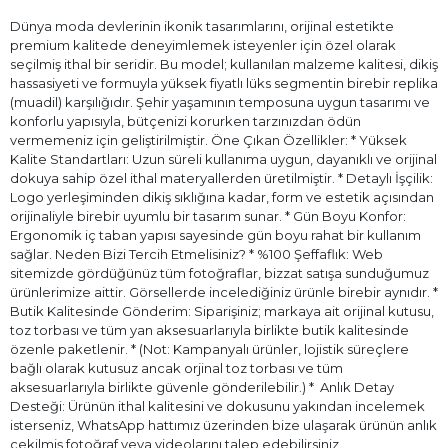
Dünya moda devlerinin ikonik tasarımlarını, orijinal estetikte
premium kalitede deneyimlemek isteyenler için özel olarak
seçilmiş ithal bir seridir. Bu model; kullanılan malzeme kalitesi, dikiş
hassasiyeti ve formuyla yüksek fiyatlı lüks segmentin birebir replika
(muadil) karşılığıdır. Şehir yaşamının temposuna uygun tasarımı ve
konforlu yapısıyla, bütçenizi korurken tarzınızdan ödün
vermemeniz için geliştirilmiştir. Öne Çıkan Özellikler: * Yüksek
Kalite Standartları: Uzun süreli kullanıma uygun, dayanıklı ve orijinal
dokuya sahip özel ithal materyallerden üretilmiştir. * Detaylı İşçilik:
Logo yerleşiminden dikiş sıklığına kadar, form ve estetik açısından
orijinaliyle birebir uyumlu bir tasarım sunar. * Gün Boyu Konfor:
Ergonomik iç taban yapısı sayesinde gün boyu rahat bir kullanım
sağlar. Neden Bizi Tercih Etmelisiniz? * %100 Şeffaflık: Web
sitemizde gördüğünüz tüm fotoğraflar, bizzat satışa sunduğumuz
ürünlerimize aittir. Görsellerde incelediğiniz ürünle birebir aynıdır. *
Butik Kalitesinde Gönderim: Siparişiniz; markaya ait orijinal kutusu,
toz torbası ve tüm yan aksesuarlarıyla birlikte butik kalitesinde
özenle paketlenir. * (Not: Kampanyalı ürünler, lojistik süreçlere
bağlı olarak kutusuz ancak orjinal toz torbası ve tüm
aksesuarlarıyla birlikte güvenle gönderilebilir.) * ⁠ Anlık Detay
Desteği: Ürünün ithal kalitesini ve dokusunu yakından incelemek
isterseniz, WhatsApp hattımız üzerinden bize ulaşarak ürünün anlık
çekilmiş fotoğraf veya videolarını talep edebilirsiniz.