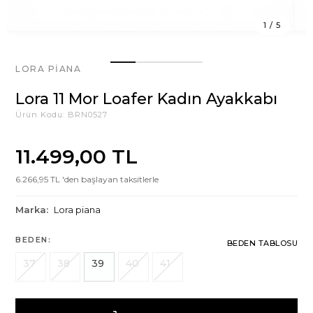
1
/
5
LORA PIANA
Lora 11 Mor Loafer Kadın Ayakkabı
Ürün Kodu:
BRN0527
11.499,00 TL
6.266,95 TL 'den başlayan taksitlerle
Marka:
Lora piana
BEDEN:
BEDEN TABLOSU
37
38
39
40
41