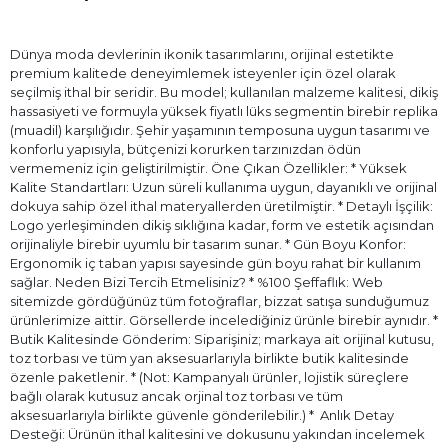
Dünya moda devlerinin ikonik tasarımlarını, orijinal estetikte
premium kalitede deneyimlemek isteyenler için özel olarak
seçilmiş ithal bir seridir. Bu model; kullanılan malzeme kalitesi, dikiş
hassasiyeti ve formuyla yüksek fiyatlı lüks segmentin birebir replika
(muadil) karşılığıdır. Şehir yaşamının temposuna uygun tasarımı ve
konforlu yapısıyla, bütçenizi korurken tarzınızdan ödün
vermemeniz için geliştirilmiştir. Öne Çıkan Özellikler: * Yüksek
Kalite Standartları: Uzun süreli kullanıma uygun, dayanıklı ve orijinal
dokuya sahip özel ithal materyallerden üretilmiştir. * Detaylı İşçilik:
Logo yerleşiminden dikiş sıklığına kadar, form ve estetik açısından
orijinaliyle birebir uyumlu bir tasarım sunar. * Gün Boyu Konfor:
Ergonomik iç taban yapısı sayesinde gün boyu rahat bir kullanım
sağlar. Neden Bizi Tercih Etmelisiniz? * %100 Şeffaflık: Web
sitemizde gördüğünüz tüm fotoğraflar, bizzat satışa sunduğumuz
ürünlerimize aittir. Görsellerde incelediğiniz ürünle birebir aynıdır. *
Butik Kalitesinde Gönderim: Siparişiniz; markaya ait orijinal kutusu,
toz torbası ve tüm yan aksesuarlarıyla birlikte butik kalitesinde
özenle paketlenir. * (Not: Kampanyalı ürünler, lojistik süreçlere
bağlı olarak kutusuz ancak orjinal toz torbası ve tüm
aksesuarlarıyla birlikte güvenle gönderilebilir.) * ⁠ Anlık Detay
Desteği: Ürünün ithal kalitesini ve dokusunu yakından incelemek