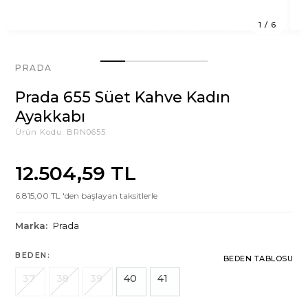
1
/
6
PRADA
Prada 655 Süet Kahve Kadın
Ayakkabı
Ürün Kodu:
BRN0655
12.504,59 TL
6.815,00 TL 'den başlayan taksitlerle
Marka:
Prada
BEDEN:
BEDEN TABLOSU
37
38
39
40
41