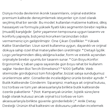
Dünya moda devlerinin ikonik tasarımlarını, orijinal estetikte
premium kalitede deneyimlemek isteyenler için özel olarak
seçilmiş ithal bir seridir. Bu model; kullanılan malzeme kalitesi, dikiş
hassasiyeti ve formuyla yüksek fiyatlı lüks segmentin birebir replika
(muadil) karşılığıdır. Şehir yaşamının temposuna uygun tasarımı ve
konforlu yapısıyla, bütçenizi korurken tarzınızdan ödün
vermemeniz için geliştirilmiştir. Öne Çıkan Özellikler: * Yüksek
Kalite Standartları: Uzun süreli kullanıma uygun, dayanıklı ve orijinal
dokuya sahip özel ithal materyallerden üretilmiştir. * Detaylı İşçilik:
Logo yerleşiminden dikiş sıklığına kadar, form ve estetik açısından
orijinaliyle birebir uyumlu bir tasarım sunar. * Gün Boyu Konfor:
Ergonomik iç taban yapısı sayesinde gün boyu rahat bir kullanım
sağlar. Neden Bizi Tercih Etmelisiniz? * %100 Şeffaflık: Web
sitemizde gördüğünüz tüm fotoğraflar, bizzat satışa sunduğumuz
ürünlerimize aittir. Görsellerde incelediğiniz ürünle birebir aynıdır. *
Butik Kalitesinde Gönderim: Siparişiniz; markaya ait orijinal kutusu,
toz torbası ve tüm yan aksesuarlarıyla birlikte butik kalitesinde
özenle paketlenir. * (Not: Kampanyalı ürünler, lojistik süreçlere
bağlı olarak kutusuz ancak orjinal toz torbası ve tüm
aksesuarlarıyla birlikte güvenle gönderilebilir.) * ⁠ Anlık Detay
Desteği: Ürünün ithal kalitesini ve dokusunu yakından incelemek