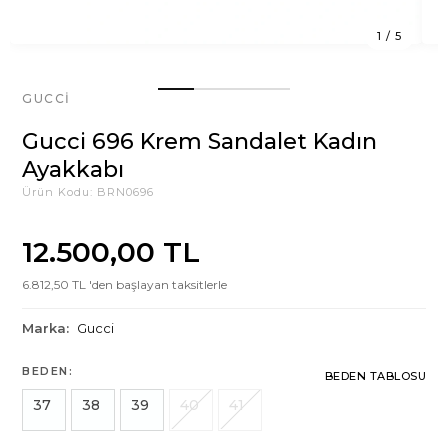
1
/
5
GUCCI
Gucci 696 Krem Sandalet Kadın
Ayakkabı
Ürün Kodu:
BRN0696
12.500,00 TL
6.812,50 TL 'den başlayan taksitlerle
Marka:
Gucci
BEDEN:
BEDEN TABLOSU
37
38
39
40
41