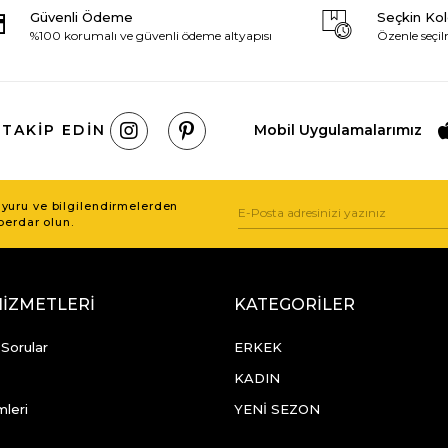
Güvenli Ödeme
Seçkin Ko
%100 korumalı ve güvenli ödeme altyapısı
Özenle seçil
 TAKIP EDIN
Mobil Uygulamalarımız
uru ve bilgilendirmelerden
berdar olun.
HİZMETLERİ
KATEGORİLER
 Sorular
ERKEK
KADIN
mleri
YENİ SEZON