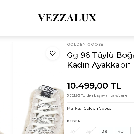
GOLDEN GOOSE
Gg 96 Tüylü Boğaz
Kadın Ayakkabı*
10.499,00 TL
5.721,95 TL 'den başlayan taksitlerle
Marka:
Golden Goose
BEDEN:
37
38
39
40