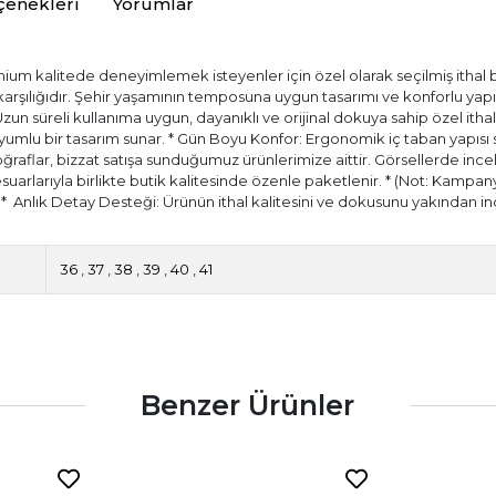
çenekleri
Yorumlar
ium kalitede deneyimlemek isteyenler için özel olarak seçilmiş ithal bir
) karşılığıdır. Şehir yaşamının temposuna uygun tasarımı ve konforlu ya
 Uzun süreli kullanıma uygun, dayanıklı ve orijinal dokuya sahip özel itha
ir uyumlu bir tasarım sunar. * Gün Boyu Konfor: Ergonomik iç taban yapıs
aflar, bizzat satışa sunduğumuz ürünlerimize aittir. Görsellerde incele
esuarlarıyla birlikte butik kalitesinde özenle paketlenir. * (Not: Kampany
.) * ⁠ Anlık Detay Desteği: Ürünün ithal kalitesini ve dokusunu yakında
36
,
37
,
38
,
39
,
40
,
41
Benzer Ürünler