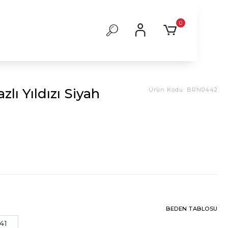
0
lı Yıldızı Siyah
Ürün Kodu:
BRN0442
BEDEN TABLOSU
41