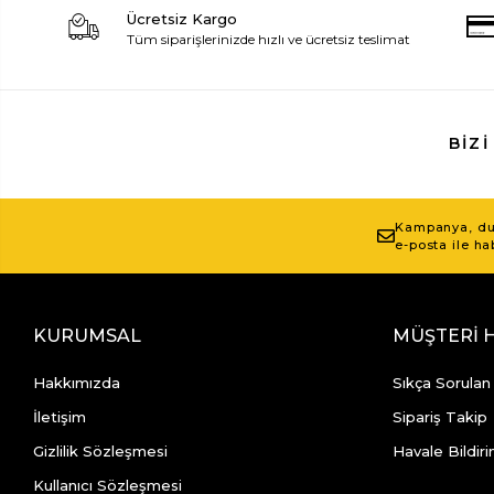
Ücretsiz Kargo
Tüm siparişlerinizde hızlı ve ücretsiz teslimat
BIZI
Kampanya, duy
e-posta ile ha
KURUMSAL
MÜŞTERİ 
Hakkımızda
Sıkça Sorulan
İletişim
Sipariş Takip
Gizlilik Sözleşmesi
Havale Bildiri
Kullanıcı Sözleşmesi