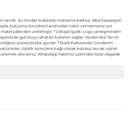
 seridir. Bu model; kullanılan malzeme kalitesi, dikiş hassasiyeti
pısıyla, bütçenizi korurken tarzınızdan ödün vermemeniz için
l materyallerden üretilmiştir. * Detaylı İşçilik: Logo yerleşiminden
ı sayesinde gün boyu rahat bir kullanım sağlar. Neden Bizi Tercih
diğiniz ürünle birebir aynıdır. * Butik Kalitesinde Gönderim:
alı ürünler, lojistik süreçlere bağlı olarak kutusuz ancak orjinal
n incelemek isterseniz, WhatsApp hattımız üzerinden bize ulaşarak