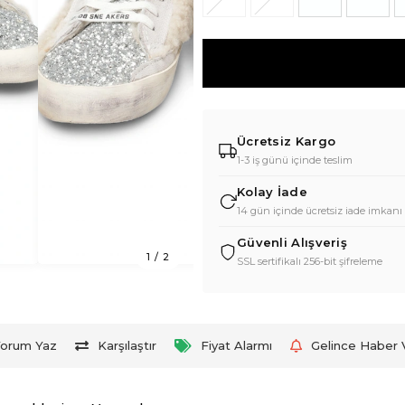
Ücretsiz Kargo
1-3 iş günü içinde teslim
Kolay İade
14 gün içinde ücretsiz iade imkanı
Güvenli Alışveriş
1
/
2
SSL sertifikalı 256-bit şifreleme
orum Yaz
Karşılaştır
Fiyat Alarmı
Gelince Haber 