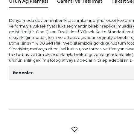
Ürün Açıklaması
Garanti ve Teslimat
Taksit Se
Dünya moda devlerinin ikonik tasarımlarını, orijinal estetikte prem
ve formuyla yüksek fiyatlı lüks segmentin birebir replika (muadil
geliştirilmiştir. Öne Çıkan Özellikler: * Yüksek Kalite Standartları:
dikiş sıklığına kadar, form ve estetik açısından orijinaliyle bireb
Etmelisiniz? * %100 Şeffaflık: Web sitemizde gördüğünüz tüm fotoğr
Siparişiniz; markaya ait orijinal kutusu, toz torbası ve tüm yan aks
toz torbası ve tüm aksesuarlarıyla birlikte güvenle gönderilebilir
ürünün anlık çekilmiş fotoğraf veya videolarını talep edebilirsiniz.
Bedenler