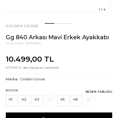
1
/
4
GOLDEN GOOSE
Gg 840 Arkası Mavi Erkek Ayakkabı
Ürün Kodu:
BRN0840
10.499,00 TL
5.721,95 TL 'den başlayan taksitlerle
Marka:
Golden Goose
BEDEN:
BEDEN TABLOSU
41
42
43
44
45
46
47