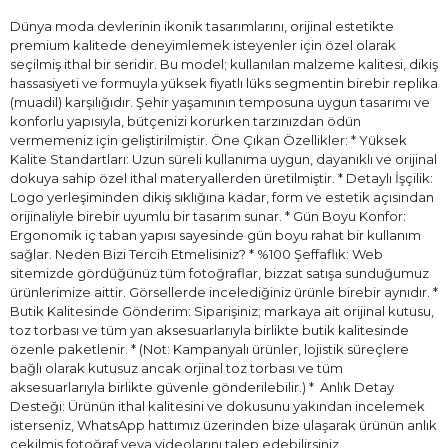
Dünya moda devlerinin ikonik tasarımlarını, orijinal estetikte
premium kalitede deneyimlemek isteyenler için özel olarak
seçilmiş ithal bir seridir. Bu model; kullanılan malzeme kalitesi, dikiş
hassasiyeti ve formuyla yüksek fiyatlı lüks segmentin birebir replika
(muadil) karşılığıdır. Şehir yaşamının temposuna uygun tasarımı ve
konforlu yapısıyla, bütçenizi korurken tarzınızdan ödün
vermemeniz için geliştirilmiştir. Öne Çıkan Özellikler: * Yüksek
Kalite Standartları: Uzun süreli kullanıma uygun, dayanıklı ve orijinal
dokuya sahip özel ithal materyallerden üretilmiştir. * Detaylı İşçilik:
Logo yerleşiminden dikiş sıklığına kadar, form ve estetik açısından
orijinaliyle birebir uyumlu bir tasarım sunar. * Gün Boyu Konfor:
Ergonomik iç taban yapısı sayesinde gün boyu rahat bir kullanım
sağlar. Neden Bizi Tercih Etmelisiniz? * %100 Şeffaflık: Web
sitemizde gördüğünüz tüm fotoğraflar, bizzat satışa sunduğumuz
ürünlerimize aittir. Görsellerde incelediğiniz ürünle birebir aynıdır. *
Butik Kalitesinde Gönderim: Siparişiniz; markaya ait orijinal kutusu,
toz torbası ve tüm yan aksesuarlarıyla birlikte butik kalitesinde
özenle paketlenir. * (Not: Kampanyalı ürünler, lojistik süreçlere
bağlı olarak kutusuz ancak orjinal toz torbası ve tüm
aksesuarlarıyla birlikte güvenle gönderilebilir.) * ⁠ Anlık Detay
Desteği: Ürünün ithal kalitesini ve dokusunu yakından incelemek
isterseniz, WhatsApp hattımız üzerinden bize ulaşarak ürünün anlık
çekilmiş fotoğraf veya videolarını talep edebilirsiniz.