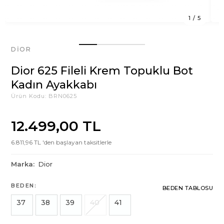
1
/
5
DIOR
Dior 625 Fileli Krem Topuklu Bot
Kadın Ayakkabı
Ürün Kodu:
BRN0625
12.499,00 TL
6.811,96 TL 'den başlayan taksitlerle
Marka:
Dior
BEDEN:
BEDEN TABLOSU
37
38
39
40
41