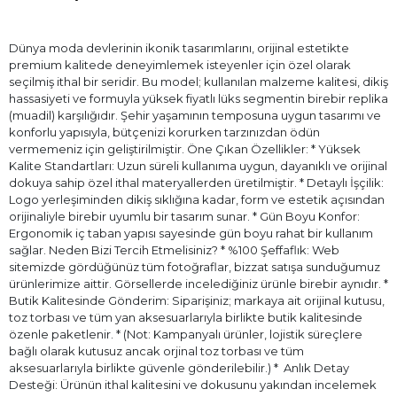
Dünya moda devlerinin ikonik tasarımlarını, orijinal estetikte
premium kalitede deneyimlemek isteyenler için özel olarak
seçilmiş ithal bir seridir. Bu model; kullanılan malzeme kalitesi, dikiş
hassasiyeti ve formuyla yüksek fiyatlı lüks segmentin birebir replika
(muadil) karşılığıdır. Şehir yaşamının temposuna uygun tasarımı ve
konforlu yapısıyla, bütçenizi korurken tarzınızdan ödün
vermemeniz için geliştirilmiştir. Öne Çıkan Özellikler: * Yüksek
Kalite Standartları: Uzun süreli kullanıma uygun, dayanıklı ve orijinal
dokuya sahip özel ithal materyallerden üretilmiştir. * Detaylı İşçilik:
Logo yerleşiminden dikiş sıklığına kadar, form ve estetik açısından
orijinaliyle birebir uyumlu bir tasarım sunar. * Gün Boyu Konfor:
Ergonomik iç taban yapısı sayesinde gün boyu rahat bir kullanım
sağlar. Neden Bizi Tercih Etmelisiniz? * %100 Şeffaflık: Web
sitemizde gördüğünüz tüm fotoğraflar, bizzat satışa sunduğumuz
ürünlerimize aittir. Görsellerde incelediğiniz ürünle birebir aynıdır. *
Butik Kalitesinde Gönderim: Siparişiniz; markaya ait orijinal kutusu,
toz torbası ve tüm yan aksesuarlarıyla birlikte butik kalitesinde
özenle paketlenir. * (Not: Kampanyalı ürünler, lojistik süreçlere
bağlı olarak kutusuz ancak orjinal toz torbası ve tüm
aksesuarlarıyla birlikte güvenle gönderilebilir.) * ⁠ Anlık Detay
Desteği: Ürünün ithal kalitesini ve dokusunu yakından incelemek