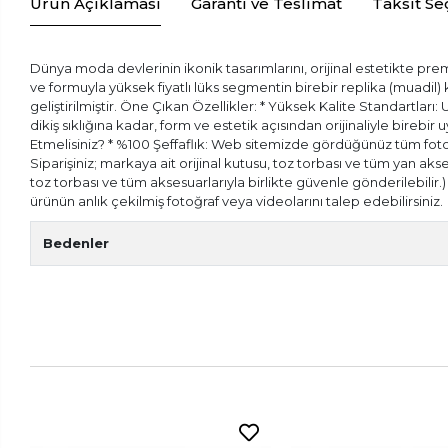
Ürün Açıklaması
Garanti ve Teslimat
Taksit Se
Dünya moda devlerinin ikonik tasarımlarını, orijinal estetikte prem
ve formuyla yüksek fiyatlı lüks segmentin birebir replika (muadil
geliştirilmiştir. Öne Çıkan Özellikler: * Yüksek Kalite Standartları:
dikiş sıklığına kadar, form ve estetik açısından orijinaliyle bireb
Etmelisiniz? * %100 Şeffaflık: Web sitemizde gördüğünüz tüm fotoğr
Siparişiniz; markaya ait orijinal kutusu, toz torbası ve tüm yan aks
toz torbası ve tüm aksesuarlarıyla birlikte güvenle gönderilebilir
ürünün anlık çekilmiş fotoğraf veya videolarını talep edebilirsiniz.
Bedenler