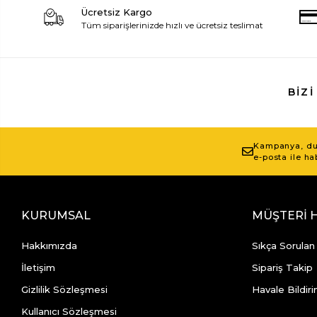
Ücretsiz Kargo
Tüm siparişlerinizde hızlı ve ücretsiz teslimat
BIZI
Kampanya, duy
e-posta ile ha
KURUMSAL
MÜŞTERİ 
Hakkımızda
Sıkça Sorulan
İletişim
Sipariş Takip
Gizlilik Sözleşmesi
Havale Bildiri
Kullanıcı Sözleşmesi