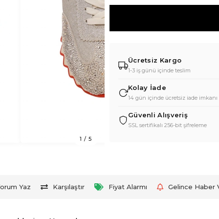
Ücretsiz Kargo
1-3 iş günü içinde teslim
Kolay İade
14 gün içinde ücretsiz iade imkanı
Güvenli Alışveriş
SSL sertifikalı 256-bit şifreleme
1
/
5
orum Yaz
Karşılaştır
Fiyat Alarmı
Gelince Haber 