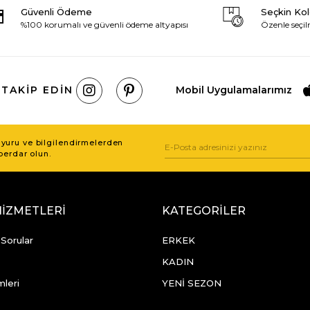
Güvenli Ödeme
Seçkin Ko
%100 korumalı ve güvenli ödeme altyapısı
Özenle seçil
 TAKIP EDIN
Mobil Uygulamalarımız
uru ve bilgilendirmelerden
berdar olun.
HİZMETLERİ
KATEGORİLER
 Sorular
ERKEK
KADIN
mleri
YENİ SEZON