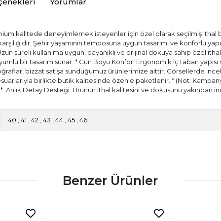
çenekleri
Yorumlar
ium kalitede deneyimlemek isteyenler için özel olarak seçilmiş ithal bir
) karşılığıdır. Şehir yaşamının temposuna uygun tasarımı ve konforlu ya
 Uzun süreli kullanıma uygun, dayanıklı ve orijinal dokuya sahip özel itha
ir uyumlu bir tasarım sunar. * Gün Boyu Konfor: Ergonomik iç taban yapıs
aflar, bizzat satışa sunduğumuz ürünlerimize aittir. Görsellerde incele
esuarlarıyla birlikte butik kalitesinde özenle paketlenir. * (Not: Kampany
.) * ⁠ Anlık Detay Desteği: Ürünün ithal kalitesini ve dokusunu yakında
40
,
41
,
42
,
43
,
44
,
45
,
46
Benzer Ürünler