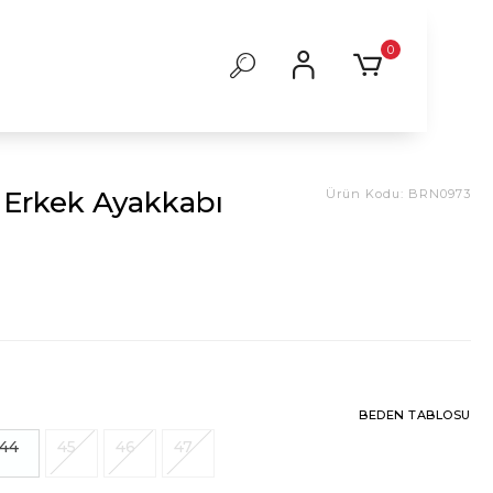
0
ı Erkek Ayakkabı
Ürün Kodu:
BRN0973
BEDEN TABLOSU
44
45
46
47