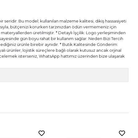
 seridir. Bu model; kullanılan malzeme kalitesi, dikiş hassasiyeti
pısıyla, bütçenizi korurken tarzınızdan ödün vermemeniz için
l materyallerden üretilmiştir. * Detaylı İşçilik: Logo yerleşiminden
ı sayesinde gün boyu rahat bir kullanım sağlar. Neden Bizi Tercih
diğiniz ürünle birebir aynıdır. * Butik Kalitesinde Gönderim:
alı ürünler, lojistik süreçlere bağlı olarak kutusuz ancak orjinal
n incelemek isterseniz, WhatsApp hattımız üzerinden bize ulaşarak