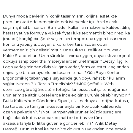
Dünya moda devlerinin ikonik tasarımlarını, orijinal estetikte
premium kalitede deneyimlemek isteyenler için özel olarak
seçilmiş ithal bir seridir. Bu model; kullanılan malzeme kalitesi, dikiş
hassasiyeti ve formuyla yüksek fiyatlı lüks segmentin birebir replika
(muadil) karşılığıdır. Şehir yaşamının temposuna uygun tasarımı ve
konforlu yapısıyla, bütçenizi korurken tarzınızdan ödün
vermemeniz için geliştirilmiştir. Öne Çıkan Özellikler: * Yüksek
Kalite Standartları: Uzun süreli kullanıma uygun, dayanıklı ve orijinal
dokuya sahip özel ithal materyallerden üretilmiştir. * Detaylı İşçilik:
Logo yerleşiminden dikiş sıklığına kadar, form ve estetik açısından
orijinaliyle birebir uyumlu bir tasarım sunar. * Gün Boyu Konfor:
Ergonomik iç taban yapısı sayesinde gün boyu rahat bir kullanım
sağlar. Neden Bizi Tercih Etmelisiniz? * %100 Şeffaflık: Web
sitemizde gördüğünüz tüm fotoğraflar, bizzat satışa sunduğumuz
ürünlerimize aittir. Görsellerde incelediğiniz ürünle birebir aynıdır. *
Butik Kalitesinde Gönderim: Siparişiniz; markaya ait orijinal kutusu,
toz torbası ve tüm yan aksesuarlarıyla birlikte butik kalitesinde
özenle paketlenir. * (Not: Kampanyalı ürünler, lojistik süreçlere
bağlı olarak kutusuz ancak orjinal toz torbası ve tüm
aksesuarlarıyla birlikte güvenle gönderilebilir.) * ⁠ Anlık Detay
Desteği: Ürünün ithal kalitesini ve dokusunu yakından incelemek