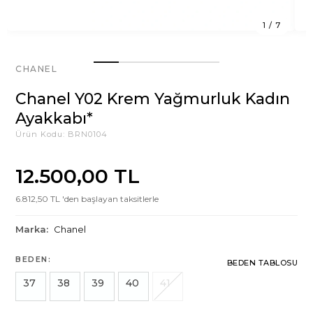
1
/
7
CHANEL
Chanel Y02 Krem Yağmurluk Kadın
Ayakkabı*
Ürün Kodu:
BRN0104
12.500,00 TL
6.812,50 TL 'den başlayan taksitlerle
Marka:
Chanel
BEDEN:
BEDEN TABLOSU
37
38
39
40
41