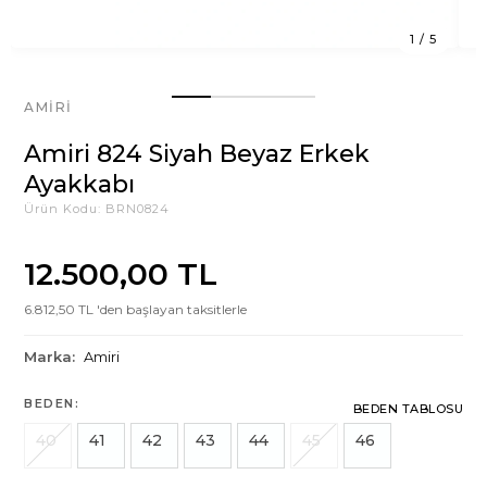
1
/
5
AMIRI
Amiri 824 Siyah Beyaz Erkek
Ayakkabı
Ürün Kodu:
BRN0824
12.500,00 TL
6.812,50 TL 'den başlayan taksitlerle
Marka:
Amiri
BEDEN:
BEDEN TABLOSU
40
41
42
43
44
45
46