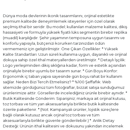
Dünya moda devlerinin ikonik tasarımlarını, orijinal estetikte
premium kalitede deneyimlemek isteyenler için özel olarak
seçilmiş ithal bir seridir. Bu model; kullanılan malzeme kalitesi, dikiş
hassasiyeti ve formuyla yüksek fiyatlı lüks segmentin birebir replika
(muadil) karşılığıdır. Şehir yaşamının temposuna uygun tasarımı ve
konforlu yapısıyla, bütçenizi korurken tarzınızdan ödün
vermemeniz için geliştirilmiştir. Öne Çıkan Özellikler: * Yüksek
Kalite Standartları: Uzun süreli kullanıma uygun, dayanıklı ve orijinal
dokuya sahip özel ithal materyallerden üretilmiştir. * Detaylı İşçilik:
Logo yerleşiminden dikiş sıklığına kadar, form ve estetik açısından
orijinaliyle birebir uyumlu bir tasarım sunar. * Gün Boyu Konfor:
Ergonomik iç taban yapısı sayesinde gün boyu rahat bir kullanım
sağlar. Neden Bizi Tercih Etmelisiniz? * %100 Şeffaflık: Web
sitemizde gördüğünüz tüm fotoğraflar, bizzat satışa sunduğumuz
ürünlerimize aittir. Görsellerde incelediğiniz ürünle birebir aynıdır. *
Butik Kalitesinde Gönderim: Siparişiniz; markaya ait orijinal kutusu,
toz torbası ve tüm yan aksesuarlarıyla birlikte butik kalitesinde
özenle paketlenir. * (Not: Kampanyalı ürünler, lojistik süreçlere
bağlı olarak kutusuz ancak orjinal toz torbası ve tüm
aksesuarlarıyla birlikte güvenle gönderilebilir.) * ⁠ Anlık Detay
Desteği: Ürünün ithal kalitesini ve dokusunu yakından incelemek