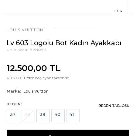
1
/
6
LOUIS VUITTON
Lv 603 Logolu Bot Kadın Ayakkabı
Ürün Kodu:
BRN0603
12.500,00 TL
6.812,50 TL 'den başlayan taksitlerle
Marka:
Louis Vuitton
BEDEN:
BEDEN TABLOSU
37
38
39
40
41