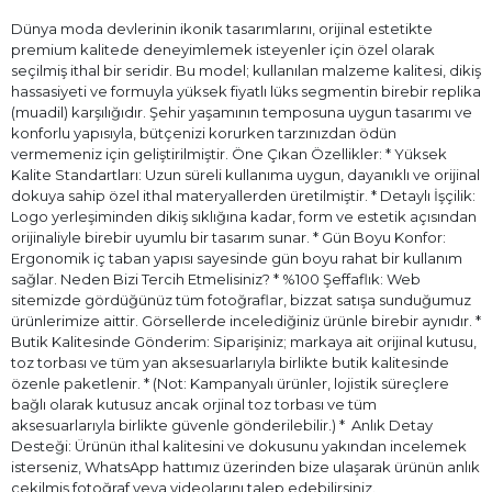
Dünya moda devlerinin ikonik tasarımlarını, orijinal estetikte
premium kalitede deneyimlemek isteyenler için özel olarak
seçilmiş ithal bir seridir. Bu model; kullanılan malzeme kalitesi, dikiş
hassasiyeti ve formuyla yüksek fiyatlı lüks segmentin birebir replika
(muadil) karşılığıdır. Şehir yaşamının temposuna uygun tasarımı ve
konforlu yapısıyla, bütçenizi korurken tarzınızdan ödün
vermemeniz için geliştirilmiştir. Öne Çıkan Özellikler: * Yüksek
Kalite Standartları: Uzun süreli kullanıma uygun, dayanıklı ve orijinal
dokuya sahip özel ithal materyallerden üretilmiştir. * Detaylı İşçilik:
Logo yerleşiminden dikiş sıklığına kadar, form ve estetik açısından
orijinaliyle birebir uyumlu bir tasarım sunar. * Gün Boyu Konfor:
Ergonomik iç taban yapısı sayesinde gün boyu rahat bir kullanım
sağlar. Neden Bizi Tercih Etmelisiniz? * %100 Şeffaflık: Web
sitemizde gördüğünüz tüm fotoğraflar, bizzat satışa sunduğumuz
ürünlerimize aittir. Görsellerde incelediğiniz ürünle birebir aynıdır. *
Butik Kalitesinde Gönderim: Siparişiniz; markaya ait orijinal kutusu,
toz torbası ve tüm yan aksesuarlarıyla birlikte butik kalitesinde
özenle paketlenir. * (Not: Kampanyalı ürünler, lojistik süreçlere
bağlı olarak kutusuz ancak orjinal toz torbası ve tüm
aksesuarlarıyla birlikte güvenle gönderilebilir.) * ⁠ Anlık Detay
Desteği: Ürünün ithal kalitesini ve dokusunu yakından incelemek
isterseniz, WhatsApp hattımız üzerinden bize ulaşarak ürünün anlık
çekilmiş fotoğraf veya videolarını talep edebilirsiniz.