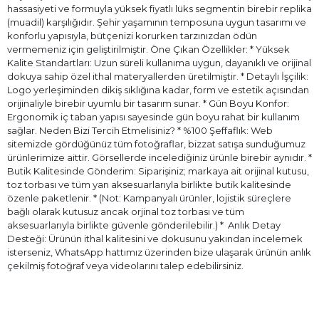
hassasiyeti ve formuyla yüksek fiyatlı lüks segmentin birebir replika
(muadil) karşılığıdır. Şehir yaşamının temposuna uygun tasarımı ve
konforlu yapısıyla, bütçenizi korurken tarzınızdan ödün
vermemeniz için geliştirilmiştir. Öne Çıkan Özellikler: * Yüksek
Kalite Standartları: Uzun süreli kullanıma uygun, dayanıklı ve orijinal
dokuya sahip özel ithal materyallerden üretilmiştir. * Detaylı İşçilik:
Logo yerleşiminden dikiş sıklığına kadar, form ve estetik açısından
orijinaliyle birebir uyumlu bir tasarım sunar. * Gün Boyu Konfor:
Ergonomik iç taban yapısı sayesinde gün boyu rahat bir kullanım
sağlar. Neden Bizi Tercih Etmelisiniz? * %100 Şeffaflık: Web
sitemizde gördüğünüz tüm fotoğraflar, bizzat satışa sunduğumuz
ürünlerimize aittir. Görsellerde incelediğiniz ürünle birebir aynıdır. *
Butik Kalitesinde Gönderim: Siparişiniz; markaya ait orijinal kutusu,
toz torbası ve tüm yan aksesuarlarıyla birlikte butik kalitesinde
özenle paketlenir. * (Not: Kampanyalı ürünler, lojistik süreçlere
bağlı olarak kutusuz ancak orjinal toz torbası ve tüm
aksesuarlarıyla birlikte güvenle gönderilebilir.) * ⁠ Anlık Detay
Desteği: Ürünün ithal kalitesini ve dokusunu yakından incelemek
isterseniz, WhatsApp hattımız üzerinden bize ulaşarak ürünün anlık
çekilmiş fotoğraf veya videolarını talep edebilirsiniz.