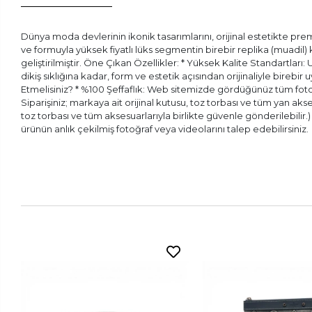
Dünya moda devlerinin ikonik tasarımlarını, orijinal estetikte prem
ve formuyla yüksek fiyatlı lüks segmentin birebir replika (muadil
geliştirilmiştir. Öne Çıkan Özellikler: * Yüksek Kalite Standartları:
dikiş sıklığına kadar, form ve estetik açısından orijinaliyle bireb
Etmelisiniz? * %100 Şeffaflık: Web sitemizde gördüğünüz tüm fotoğr
Siparişiniz; markaya ait orijinal kutusu, toz torbası ve tüm yan aks
toz torbası ve tüm aksesuarlarıyla birlikte güvenle gönderilebilir
ürünün anlık çekilmiş fotoğraf veya videolarını talep edebilirsiniz.