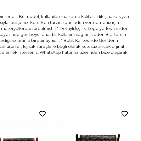
 seridir. Bu model; kullanılan malzeme kalitesi, dikiş hassasiyeti
pısıyla, bütçenizi korurken tarzınızdan ödün vermemeniz için
l materyallerden üretilmiştir. * Detaylı İşçilik: Logo yerleşiminden
ı sayesinde gün boyu rahat bir kullanım sağlar. Neden Bizi Tercih
diğiniz ürünle birebir aynıdır. * Butik Kalitesinde Gönderim:
alı ürünler, lojistik süreçlere bağlı olarak kutusuz ancak orjinal
n incelemek isterseniz, WhatsApp hattımız üzerinden bize ulaşarak