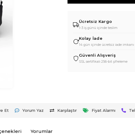
Ücretsiz Kargo
1-3 iş günü içinde teslim
Kolay İade
14 gün içinde ücretsiz iade imkanı
Güvenli Alışveriş
SSL sertifikalı 256-bit şifreleme
ye Et
Yorum Yaz
Karşılaştır
Fiyat Alarmı
Te
çenekleri
Yorumlar