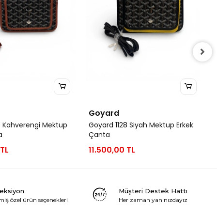
Goyard
5 Kahverengi Mektup
Goyard 1128 Siyah Mektup Erkek
a
Çanta
 TL
11.500,00 TL
leksiyon
Müşteri Destek Hattı
miş özel ürün seçenekleri
Her zaman yanınızdayız