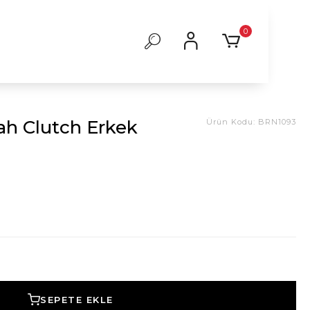
0
ah Clutch Erkek
Ürün Kodu:
BRN1093
SEPETE EKLE