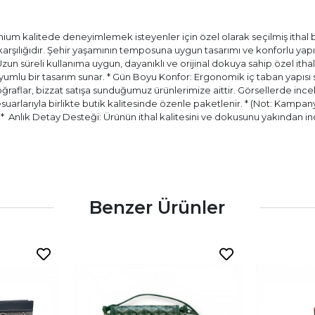
ium kalitede deneyimlemek isteyenler için özel olarak seçilmiş ithal bir
) karşılığıdır. Şehir yaşamının temposuna uygun tasarımı ve konforlu ya
 Uzun süreli kullanıma uygun, dayanıklı ve orijinal dokuya sahip özel itha
ir uyumlu bir tasarım sunar. * Gün Boyu Konfor: Ergonomik iç taban yapıs
aflar, bizzat satışa sunduğumuz ürünlerimize aittir. Görsellerde incele
esuarlarıyla birlikte butik kalitesinde özenle paketlenir. * (Not: Kampany
.) * ⁠ Anlık Detay Desteği: Ürünün ithal kalitesini ve dokusunu yakında
Benzer Ürünler