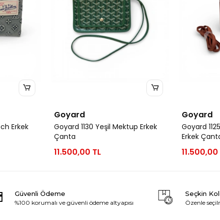
Goyard
Goyard
tch Erkek
Goyard 1130 Yeşil Mektup Erkek
Goyard 112
Çanta
Erkek Çant
11.500,00 TL
11.500,00
Güvenli Ödeme
Seçkin Ko
%100 korumalı ve güvenli ödeme altyapısı
Özenle seçil