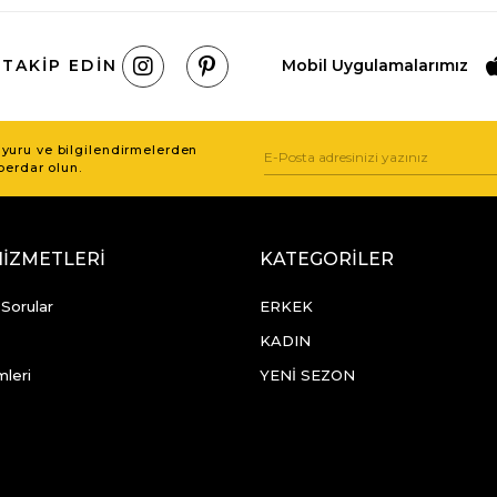
 TAKIP EDIN
Mobil Uygulamalarımız
uru ve bilgilendirmelerden
berdar olun.
HİZMETLERİ
KATEGORİLER
 Sorular
ERKEK
KADIN
mleri
YENİ SEZON