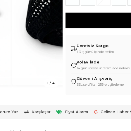
Ücretsiz Kargo
1-3 iş günü içinde teslim
Kolay İade
14 gün içinde ücretsiz iade imkanı
Güvenli Alışveriş
1
/
4
SSL sertifikalı 256-bit şifreleme
orum Yaz
Karşılaştır
Fiyat Alarmı
Gelince Haber 