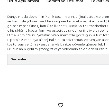
Ürün Açıklaması
Garanti ve Teslimat
Taksit Se
Dünya moda devlerinin ikonik tasarımlarını, orijinal estetikte prem
ve formuyla yüksek fiyatlı lüks segmentin birebir replika (muadil
geliştirilmiştir. Öne Çıkan Özellikler: * Yüksek Kalite Standartları:
dikiş sıklığına kadar, form ve estetik açısından orijinaliyle bireb
Etmelisiniz? * %100 Şeffaflık: Web sitemizde gördüğünüz tüm fotoğr
Siparişiniz; markaya ait orijinal kutusu, toz torbası ve tüm yan aks
toz torbası ve tüm aksesuarlarıyla birlikte güvenle gönderilebilir
ürünün anlık çekilmiş fotoğraf veya videolarını talep edebilirsiniz.
Bedenler