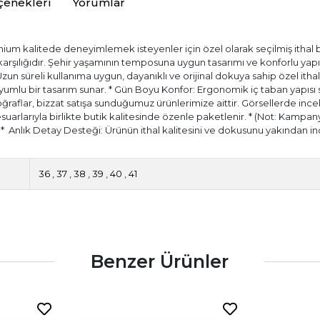
çenekleri
Yorumlar
ium kalitede deneyimlemek isteyenler için özel olarak seçilmiş ithal bir
) karşılığıdır. Şehir yaşamının temposuna uygun tasarımı ve konforlu ya
 Uzun süreli kullanıma uygun, dayanıklı ve orijinal dokuya sahip özel itha
ir uyumlu bir tasarım sunar. * Gün Boyu Konfor: Ergonomik iç taban yapıs
aflar, bizzat satışa sunduğumuz ürünlerimize aittir. Görsellerde incele
esuarlarıyla birlikte butik kalitesinde özenle paketlenir. * (Not: Kampany
.) * ⁠ Anlık Detay Desteği: Ürünün ithal kalitesini ve dokusunu yakında
36
,
37
,
38
,
39
,
40
,
41
Benzer Ürünler