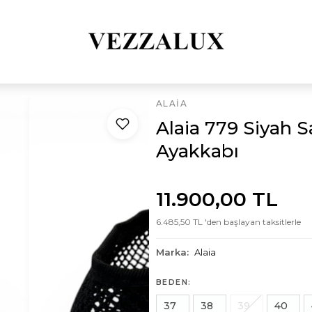
ALAIA
Alaia 779 Siyah S
Ayakkabı
11.900,00 TL
6.485,50 TL 'den başlayan taksitlerle
Marka:
Alaia
BEDEN:
37
38
39
40