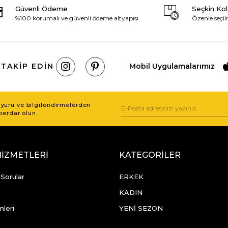
Güvenli Ödeme
Seçkin Ko
%100 korumalı ve güvenli ödeme altyapısı
Özenle seçil
 TAKIP EDIN
Mobil Uygulamalarımız
uru ve bilgilendirmelerden
berdar olun.
HİZMETLERİ
KATEGORİLER
 Sorular
ERKEK
KADIN
mleri
YENİ SEZON