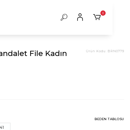
0
andalet File Kadın
Ürün Kodu:
BRN0779
BEDEN TABLOSU
41