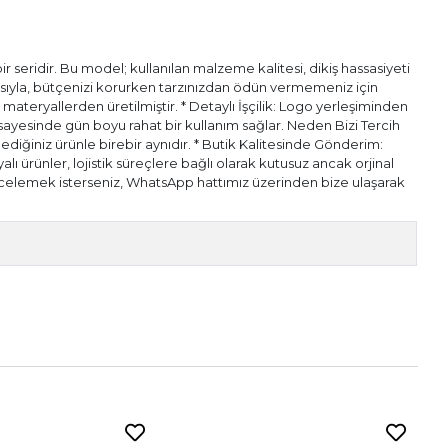
 seridir. Bu model; kullanılan malzeme kalitesi, dikiş hassasiyeti
pısıyla, bütçenizi korurken tarzınızdan ödün vermemeniz için
l materyallerden üretilmiştir. * Detaylı İşçilik: Logo yerleşiminden
ı sayesinde gün boyu rahat bir kullanım sağlar. Neden Bizi Tercih
diğiniz ürünle birebir aynıdır. * Butik Kalitesinde Gönderim:
alı ürünler, lojistik süreçlere bağlı olarak kutusuz ancak orjinal
n incelemek isterseniz, WhatsApp hattımız üzerinden bize ulaşarak