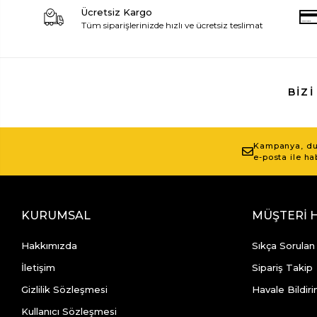
Ücretsiz Kargo
Tüm siparişlerinizde hızlı ve ücretsiz teslimat
BIZI
Kampanya, duy
e-posta ile ha
KURUMSAL
MÜŞTERİ 
Hakkımızda
Sıkça Sorulan
İletişim
Sipariş Takip
Gizlilik Sözleşmesi
Havale Bildiri
Kullanıcı Sözleşmesi