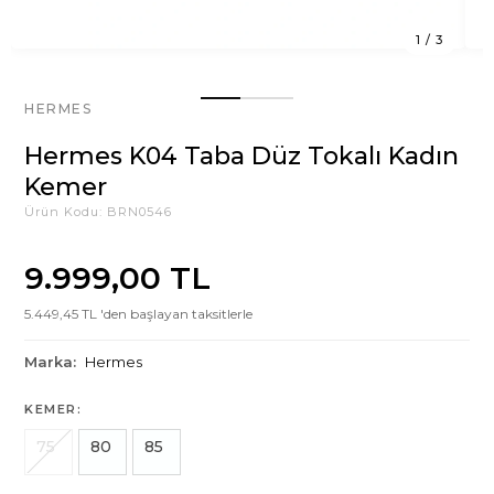
1
/
3
HERMES
Hermes K04 Taba Düz Tokalı Kadın
Kemer
Ürün Kodu:
BRN0546
9.999,00 TL
5.449,45 TL 'den başlayan taksitlerle
Marka:
Hermes
KEMER:
75
80
85