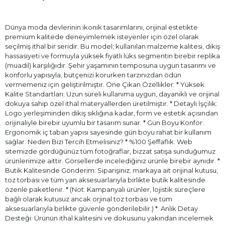
Dünya moda devlerinin ikonik tasarımlarını, orijinal estetikte
premium kalitede deneyimlemek isteyenler için özel olarak
seçilmiş ithal bir seridir. Bu model; kullanılan malzeme kalitesi, dikiş
hassasiyeti ve formuyla yüksek fiyatlı lüks segmentin birebir replika
(muadil) karşılığıdır. Şehir yaşamının temposuna uygun tasarımı ve
konforlu yapısıyla, bütçenizi korurken tarzınızdan ödün
vermemeniz için geliştirilmiştir. Öne Çıkan Özellikler: * Yüksek
Kalite Standartları: Uzun süreli kullanıma uygun, dayanıklı ve orijinal
dokuya sahip özel ithal materyallerden üretilmiştir. * Detaylı İşçilik:
Logo yerleşiminden dikiş sıklığına kadar, form ve estetik açısından
orijinaliyle birebir uyumlu bir tasarım sunar. * Gün Boyu Konfor:
Ergonomik iç taban yapısı sayesinde gün boyu rahat bir kullanım
sağlar. Neden Bizi Tercih Etmelisiniz? * %100 Şeffaflık: Web
sitemizde gördüğünüz tüm fotoğraflar, bizzat satışa sunduğumuz
ürünlerimize aittir. Görsellerde incelediğiniz ürünle birebir aynıdır. *
Butik Kalitesinde Gönderim: Siparişiniz; markaya ait orijinal kutusu,
toz torbası ve tüm yan aksesuarlarıyla birlikte butik kalitesinde
özenle paketlenir. * (Not: Kampanyalı ürünler, lojistik süreçlere
bağlı olarak kutusuz ancak orjinal toz torbası ve tüm
aksesuarlarıyla birlikte güvenle gönderilebilir.) * ⁠ Anlık Detay
Desteği: Ürünün ithal kalitesini ve dokusunu yakından incelemek