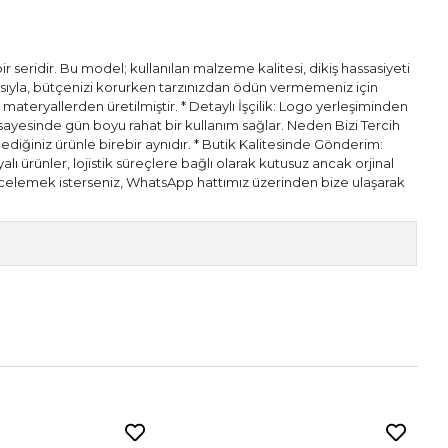
 seridir. Bu model; kullanılan malzeme kalitesi, dikiş hassasiyeti
pısıyla, bütçenizi korurken tarzınızdan ödün vermemeniz için
l materyallerden üretilmiştir. * Detaylı İşçilik: Logo yerleşiminden
ı sayesinde gün boyu rahat bir kullanım sağlar. Neden Bizi Tercih
diğiniz ürünle birebir aynıdır. * Butik Kalitesinde Gönderim:
alı ürünler, lojistik süreçlere bağlı olarak kutusuz ancak orjinal
n incelemek isterseniz, WhatsApp hattımız üzerinden bize ulaşarak