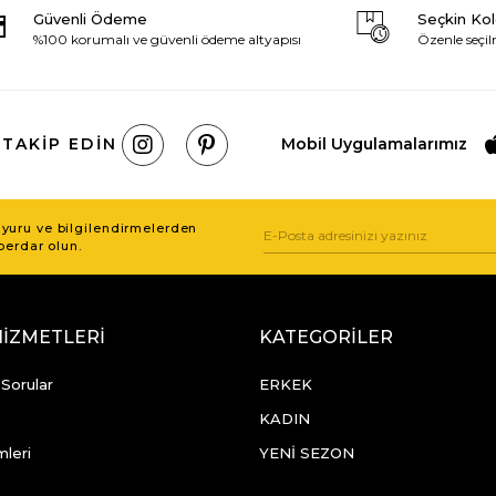
Güvenli Ödeme
Seçkin Ko
%100 korumalı ve güvenli ödeme altyapısı
Özenle seçil
 TAKIP EDIN
Mobil Uygulamalarımız
uru ve bilgilendirmelerden
berdar olun.
HİZMETLERİ
KATEGORİLER
 Sorular
ERKEK
KADIN
mleri
YENİ SEZON