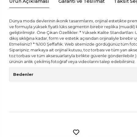
Ürün Açıklaması
Garanti ve Teslimat
Taksit Se
Dünya moda devlerinin ikonik tasarımlarını, orijinal estetikte prem
ve formuyla yüksek fiyatlı lüks segmentin birebir replika (muadil
geliştirilmiştir. Öne Çıkan Özellikler: * Yüksek Kalite Standartları:
dikiş sıklığına kadar, form ve estetik açısından orijinaliyle bireb
Etmelisiniz? * %100 Şeffaflık: Web sitemizde gördüğünüz tüm fotoğr
Siparişiniz; markaya ait orijinal kutusu, toz torbası ve tüm yan aks
toz torbası ve tüm aksesuarlarıyla birlikte güvenle gönderilebilir
ürünün anlık çekilmiş fotoğraf veya videolarını talep edebilirsiniz.
Bedenler