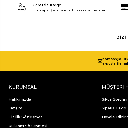
Ücretsiz Kargo
Tüm siparişlerinizde hızlı ve ücretsiz teslimat
BIZI
Kampanya, duy
e-posta ile ha
KURUMSAL
MÜŞTERİ 
Hakkımızda
Sıkça Sorulan
İletişim
Sipariş Takip
Gizlilik Sözleşmesi
Havale Bildiri
Kullanıcı Sözleşmesi