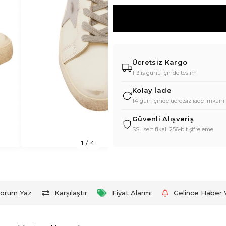
Ücretsiz Kargo
1-3 iş günü içinde teslim
Kolay İade
14 gün içinde ücretsiz iade imkanı
Güvenli Alışveriş
SSL sertifikalı 256-bit şifreleme
1
/
4
orum Yaz
Karşılaştır
Fiyat Alarmı
Gelince Haber 