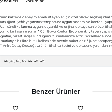
çenekleri
Yorumlar
ium kalitede deneyimlemek isteyenler için özel olarak seçilmiş ithal bir
) karşılığıdır. Şehir yaşamının temposuna uygun tasarımı ve konforlu ya
 Uzun süreli kullanıma uygun, dayanıklı ve orijinal dokuya sahip özel itha
ir uyumlu bir tasarım sunar. * Gün Boyu Konfor: Ergonomik iç taban yapıs
aflar, bizzat satışa sunduğumuz ürünlerimize aittir. Görsellerde incele
esuarlarıyla birlikte butik kalitesinde özenle paketlenir. * (Not: Kampany
.) * ⁠ Anlık Detay Desteği: Ürünün ithal kalitesini ve dokusunu yakında
40
,
41
,
42
,
43
,
44
,
45
,
46
Benzer Ürünler