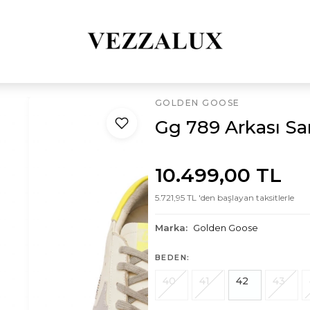
GOLDEN GOOSE
Gg 789 Arkası Sa
10.499,00 TL
5.721,95 TL 'den başlayan taksitlerle
Marka:
Golden Goose
BEDEN:
40
41
42
43