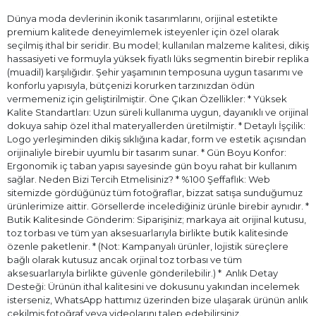
Dünya moda devlerinin ikonik tasarımlarını, orijinal estetikte
premium kalitede deneyimlemek isteyenler için özel olarak
seçilmiş ithal bir seridir. Bu model; kullanılan malzeme kalitesi, dikiş
hassasiyeti ve formuyla yüksek fiyatlı lüks segmentin birebir replika
(muadil) karşılığıdır. Şehir yaşamının temposuna uygun tasarımı ve
konforlu yapısıyla, bütçenizi korurken tarzınızdan ödün
vermemeniz için geliştirilmiştir. Öne Çıkan Özellikler: * Yüksek
Kalite Standartları: Uzun süreli kullanıma uygun, dayanıklı ve orijinal
dokuya sahip özel ithal materyallerden üretilmiştir. * Detaylı İşçilik:
Logo yerleşiminden dikiş sıklığına kadar, form ve estetik açısından
orijinaliyle birebir uyumlu bir tasarım sunar. * Gün Boyu Konfor:
Ergonomik iç taban yapısı sayesinde gün boyu rahat bir kullanım
sağlar. Neden Bizi Tercih Etmelisiniz? * %100 Şeffaflık: Web
sitemizde gördüğünüz tüm fotoğraflar, bizzat satışa sunduğumuz
ürünlerimize aittir. Görsellerde incelediğiniz ürünle birebir aynıdır. *
Butik Kalitesinde Gönderim: Siparişiniz; markaya ait orijinal kutusu,
toz torbası ve tüm yan aksesuarlarıyla birlikte butik kalitesinde
özenle paketlenir. * (Not: Kampanyalı ürünler, lojistik süreçlere
bağlı olarak kutusuz ancak orjinal toz torbası ve tüm
aksesuarlarıyla birlikte güvenle gönderilebilir.) * ⁠ Anlık Detay
Desteği: Ürünün ithal kalitesini ve dokusunu yakından incelemek
isterseniz, WhatsApp hattımız üzerinden bize ulaşarak ürünün anlık
çekilmiş fotoğraf veya videolarını talep edebilirsiniz.