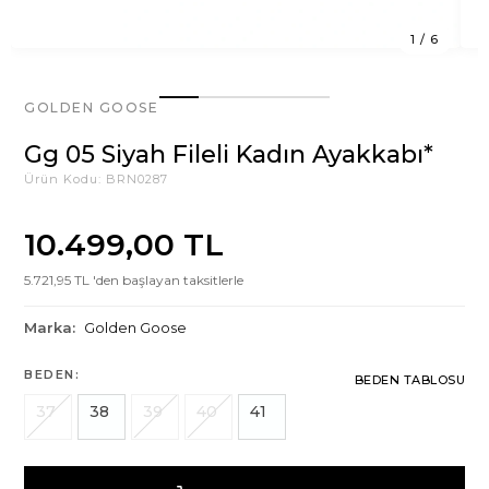
1
/
6
GOLDEN GOOSE
Gg 05 Siyah Fileli Kadın Ayakkabı*
Ürün Kodu:
BRN0287
10.499,00 TL
5.721,95 TL 'den başlayan taksitlerle
Marka:
Golden Goose
BEDEN:
BEDEN TABLOSU
37
38
39
40
41