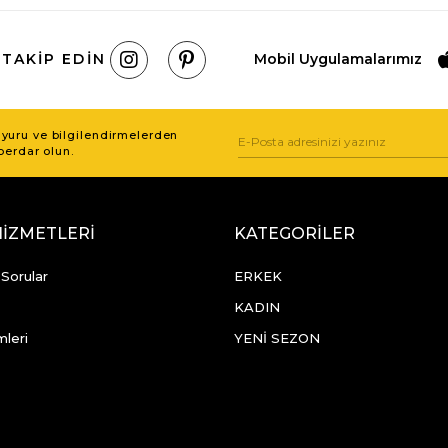
 TAKIP EDIN
Mobil Uygulamalarımız
uru ve bilgilendirmelerden
berdar olun.
HİZMETLERİ
KATEGORİLER
 Sorular
ERKEK
KADIN
mleri
YENİ SEZON