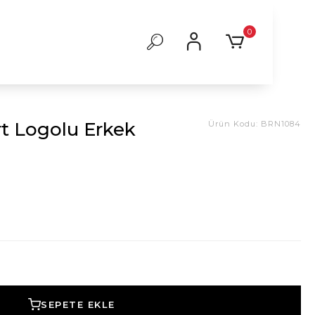
0
rt Logolu Erkek
Ürün Kodu:
BRN1084
SEPETE EKLE