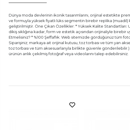
Dünya moda devlerinin ikonik tasarımlarını, orijinal estetikte prem
ve formuyla yüksek fiyatlı lüks segmentin birebir replika (muadil
geliştirilmiştir. Öne Çıkan Özellikler: * Yüksek Kalite Standartları:
dikiş sıklığına kadar, form ve estetik açısından orijinaliyle bireb
Etmelisiniz? * %100 Şeffaflık: Web sitemizde gördüğünüz tüm fotoğr
Siparişiniz; markaya ait orijinal kutusu, toz torbası ve tüm yan aks
toz torbası ve tüm aksesuarlarıyla birlikte güvenle gönderilebilir
ürünün anlık çekilmiş fotoğraf veya videolarını talep edebilirsiniz.