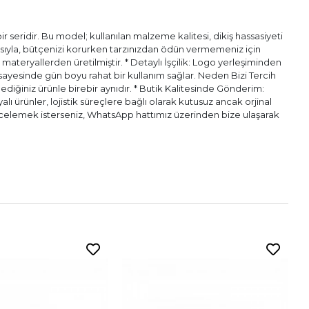
 seridir. Bu model; kullanılan malzeme kalitesi, dikiş hassasiyeti
pısıyla, bütçenizi korurken tarzınızdan ödün vermemeniz için
l materyallerden üretilmiştir. * Detaylı İşçilik: Logo yerleşiminden
ı sayesinde gün boyu rahat bir kullanım sağlar. Neden Bizi Tercih
diğiniz ürünle birebir aynıdır. * Butik Kalitesinde Gönderim:
alı ürünler, lojistik süreçlere bağlı olarak kutusuz ancak orjinal
n incelemek isterseniz, WhatsApp hattımız üzerinden bize ulaşarak