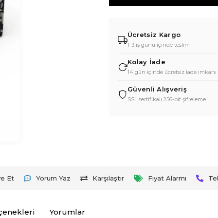
Ücretsiz Kargo
1-3 iş günü içinde teslim
Kolay İade
14 gün içinde ücretsiz iade imkanı
Güvenli Alışveriş
SSL sertifikalı 256-bit şifreleme
ye Et
Yorum Yaz
Karşılaştır
Fiyat Alarmı
Te
çenekleri
Yorumlar