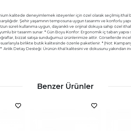
ium kalitede deneyimlemek isteyenler için özel olarak seçilmiş ithal bir
) karşılığıdır. Şehir yaşamının temposuna uygun tasarımı ve konforlu ya
 Uzun süreli kullanıma uygun, dayanıklı ve orijinal dokuya sahip özel itha
ir uyumlu bir tasarım sunar. * Gün Boyu Konfor: Ergonomik iç taban yapıs
aflar, bizzat satışa sunduğumuz ürünlerimize aittir. Görsellerde incele
esuarlarıyla birlikte butik kalitesinde özenle paketlenir. * (Not: Kampany
.) * ⁠ Anlık Detay Desteği: Ürünün ithal kalitesini ve dokusunu yakında
Benzer Ürünler