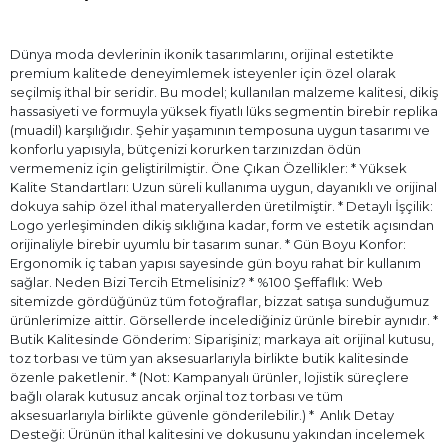
Dünya moda devlerinin ikonik tasarımlarını, orijinal estetikte
premium kalitede deneyimlemek isteyenler için özel olarak
seçilmiş ithal bir seridir. Bu model; kullanılan malzeme kalitesi, dikiş
hassasiyeti ve formuyla yüksek fiyatlı lüks segmentin birebir replika
(muadil) karşılığıdır. Şehir yaşamının temposuna uygun tasarımı ve
konforlu yapısıyla, bütçenizi korurken tarzınızdan ödün
vermemeniz için geliştirilmiştir. Öne Çıkan Özellikler: * Yüksek
Kalite Standartları: Uzun süreli kullanıma uygun, dayanıklı ve orijinal
dokuya sahip özel ithal materyallerden üretilmiştir. * Detaylı İşçilik:
Logo yerleşiminden dikiş sıklığına kadar, form ve estetik açısından
orijinaliyle birebir uyumlu bir tasarım sunar. * Gün Boyu Konfor:
Ergonomik iç taban yapısı sayesinde gün boyu rahat bir kullanım
sağlar. Neden Bizi Tercih Etmelisiniz? * %100 Şeffaflık: Web
sitemizde gördüğünüz tüm fotoğraflar, bizzat satışa sunduğumuz
ürünlerimize aittir. Görsellerde incelediğiniz ürünle birebir aynıdır. *
Butik Kalitesinde Gönderim: Siparişiniz; markaya ait orijinal kutusu,
toz torbası ve tüm yan aksesuarlarıyla birlikte butik kalitesinde
özenle paketlenir. * (Not: Kampanyalı ürünler, lojistik süreçlere
bağlı olarak kutusuz ancak orjinal toz torbası ve tüm
aksesuarlarıyla birlikte güvenle gönderilebilir.) * ⁠ Anlık Detay
Desteği: Ürünün ithal kalitesini ve dokusunu yakından incelemek