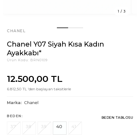
1
/
3
CHANEL
Chanel Y07 Siyah Kısa Kadın
Ayakkabı*
Ürün Kodu:
BRN0109
12.500,00 TL
6.812,50 TL 'den başlayan taksitlerle
Marka:
Chanel
BEDEN:
BEDEN TABLOSU
37
38
39
40
41