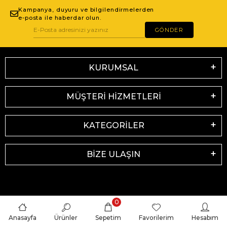
Kampanya, duyuru ve bilgilendirmelerden
e-posta ile haberdar olun.
GÖNDER
KURUMSAL
MÜŞTERİ HİZMETLERİ
KATEGORİLER
BİZE ULAŞIN
0
Anasayfa
Ürünler
Sepetim
Favorilerim
Hesabım