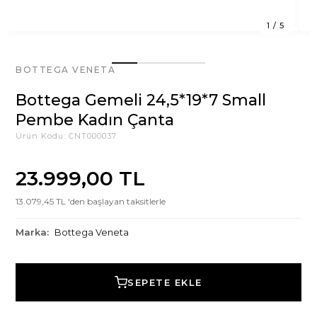
1
/
5
BOTTEGA VENETA
Bottega Gemeli 24,5*19*7 Small
Pembe Kadın Çanta
Ürün Kodu:
CNT000037
23.999,00 TL
13.079,45 TL 'den başlayan taksitlerle
Marka:
Bottega Veneta
SEPETE EKLE