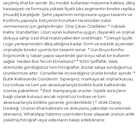
seçilmiş ithal bir seridir. Bu model; kullanılan malzeme kalitesi, dikiş
hassasiyeti ve formuyla yüksek fiyatlı lüks segmentin birebir replika
(muadil) karşılığıdır. Şehir yaşamının temposuna uygun tasarımı ve
konforlu yapısıyla, bütçenizi korurken tarzınızdan ödün
vermemeniz için geliştirilmiştir. Öne Çıkan Özellikler: * Yüksek
Kalite Standartları: Uzun süreli kullanıma uygun, dayanıklı ve orijinal
dokuya sahip özel ithal materyallerden üretilmiştir. * Detaylı İşçilik:
Logo yerleşiminden dikiş sıklığına kadar, form ve estetik açısından
orijinaliyle birebir uyumlu bir tasarım sunar. * Gün Boyu Konfor:
Ergonomik iç taban yapısı sayesinde gün boyu rahat bir kullanım
sağlar. Neden Bizi Tercih Etmelisiniz? * %100 Şeffaflık: Web
sitemizde gördüğünüz tüm fotoğraflar, bizzat satışa sunduğumuz
ürünlerimize aittir. Görsellerde incelediğiniz ürünle birebir aynıdır. *
Butik Kalitesinde Gönderim: Siparişiniz; markaya ait orijinal kutusu,
toz torbası ve tüm yan aksesuarlarıyla birlikte butik kalitesinde
özenle paketlenir. * (Not: Kampanyalı ürünler, lojistik süreçlere
bağlı olarak kutusuz ancak orjinal toz torbası ve tüm
aksesuarlarıyla birlikte güvenle gönderilebilir.) * ⁠ Anlık Detay
Desteği: Ürünün ithal kalitesini ve dokusunu yakından incelemek
isterseniz, WhatsApp hattımız üzerinden bize ulaşarak ürünün anlık
çekilmiş fotoğraf veya videolarını talep edebilirsiniz.